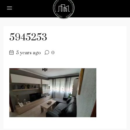
5945253
5 years ago
0