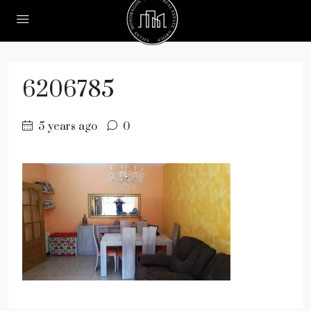
6206785
5 years ago
0