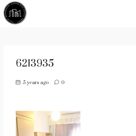
6213935
5 years ago
0