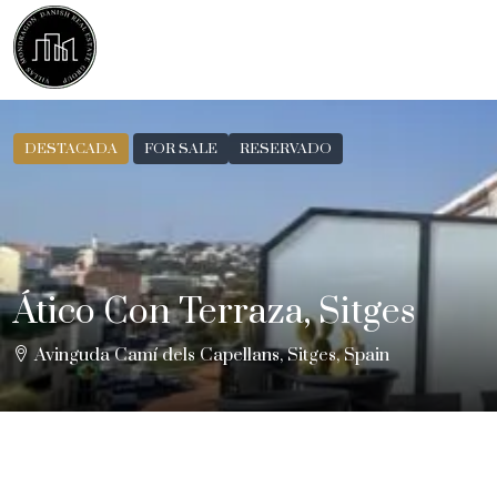
DESTACADA
FOR SALE
RESERVADO
Ático Con Terraza, Sitges
Avinguda Camí dels Capellans, Sitges, Spain